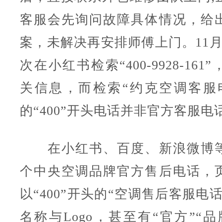
客服会先询问故障具体情况，给
案，未解决再安排师傅上门。11月
次在小红书检索“400-9928-16
关信息，而检索“约克空调客服
的“400”开头电话并非官方客服电
在小红书、百度、新浪微博等
个中央空调品牌官方售后电话，
以“400”开头的“空调售后客服电
名称与Logo，甚至有“官方”“