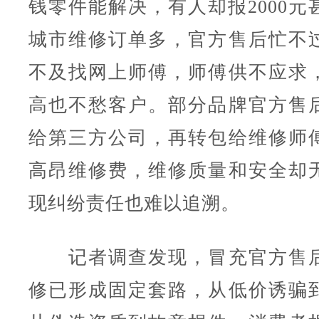
钱零件能解决，有人却报2000元
城市维修订单多，官方售后忙不
不及找网上师傅，师傅供不应求
高也不愁客户。部分品牌官方售
给第三方公司，再转包给维修师
高昂维修费，维修质量和安全却
现纠纷责任也难以追溯。
记者调查发现，冒充官方售后
修已形成固定套路，从低价诱骗