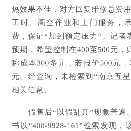
热效果不佳，对方回复维修总费用6
工时、高空作业和上门服务，
费，保证“加到额定压力”。记者
预期，希望控制在400至500元
称成本300多元，若报价500元，
元。经查询，未检索到“南京五星
相关信息。
假售后“以假乱真”现象普遍
书以“400-9928-161”检索发