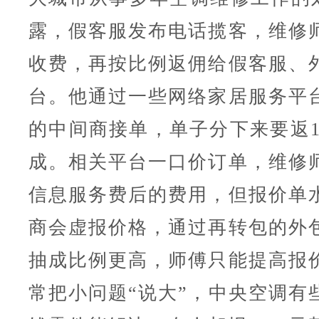
露，假客服发布电话揽客，维修
收费，再按比例返佣给假客服、
台。他通过一些网络家居服务平
的中间商接单，单子分下来要返1
成。相关平台一口价订单，维修
信息服务费后的费用，但报价单
商会虚报价格，通过再转包的外
抽成比例更高，师傅只能提高报
常把小问题“说大”，中央空调有