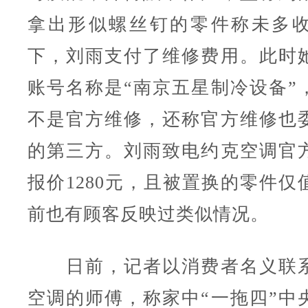
拿出形似螺丝钉的零件称未多
下，刘雨支付了维修费用。此时
账号名称是“南京五星制冷设备”
不是官方维修，还称官方维修也
的第三方。刘雨致电约克空调官
报价1280元，且被置换的零件仅
前也有顾客反映过类似情况。
日前，记者以消费者名义联系
空调的师傅，称家中“一拖四”中