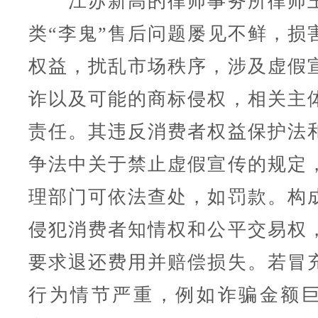
江苏新高的律师事务所律师王
类“李鬼”售后问题屡见不鲜，损
权益，扰乱市场秩序，涉及虚假
诈以及可能的商标侵权，相关主
责任。其违反消费者权益保护法
争法中关于禁止虚假宣传的规定
理部门可依法查处，如罚款。构
侵犯消费者知情权和公平交易权
要求退还费用并赔偿损失。若冒
行为情节严重，例如诈骗金额