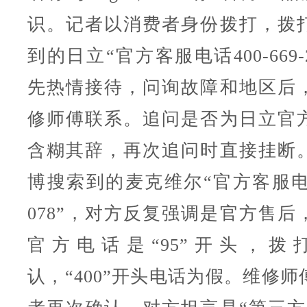
识。记者以消费者身份拨打，拨
到的日立“官方客服电话400-669-
先热情接待，问询故障和地区后
修师傅联系。追问是否为日立官
含糊其辞，再次追问时直接挂断
博搜索到的麦克维尔“官方客服电话40
078”，对方反复强调是官方售后
官方电话是“95”开头，拨
认，“400”开头电话为假。维修