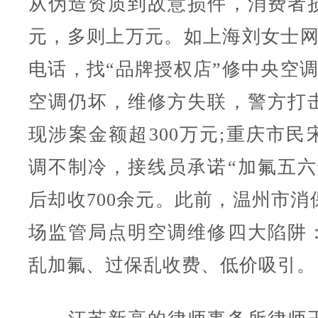
从伪造资质到故意损件，消费者
元，多则上万元。如上海刘女士网搜
电话，找“品牌授权店”修中央空调
空调仍坏，维修方失联，警方打
现涉案金额超300万元;重庆市民
调不制冷，接线员承诺“加氟五六
后却收700余元。此前，温州市消
场监管局点明空调维修四大陷阱
乱加氟、过保乱收费、低价吸引。