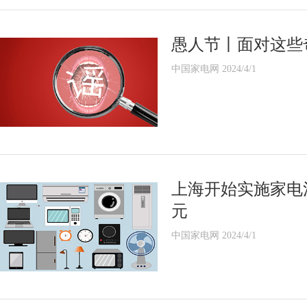
愚人节丨面对这些
中国家电网 2024/4/1
上海开始实施家电消
元
中国家电网 2024/4/1