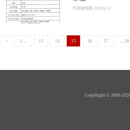
中国家电网 2024/1/22
<
1 ...
13
14
15
16
17
... 20
CopyRight © 20