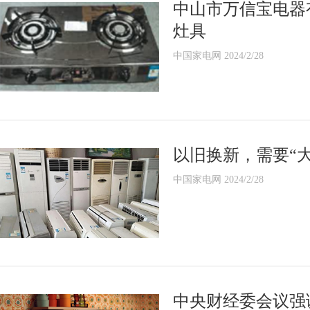
中山市万信宝电器
灶具
中国家电网 2024/2/28
以旧换新，需要“
中国家电网 2024/2/28
中央财经委会议强