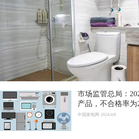
市场监管总局：20
产品，不合格率为20
中国家电网 2024/4/8